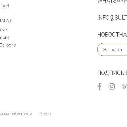
WHATSAPP +
Hotel
INFO@SUL
TALARI
avel
НОВОСТНА
llons
Balloons
ПОДПИСЫВ
вания файлов cookie
Policies