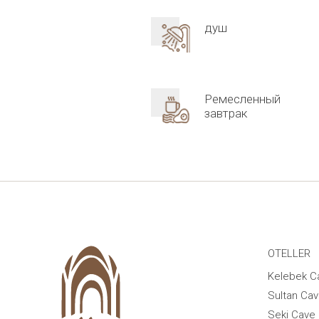
душ
Ремесленный
завтрак
OTELLER
Kelebek C
Sultan Cav
Seki Cave 