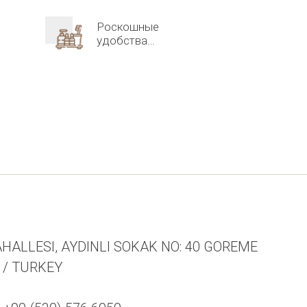
Роскошные
удобства
для ванной
комнаты
HALLESI, AYDINLI SOKAK NO: 40 GOREME
R / TURKEY