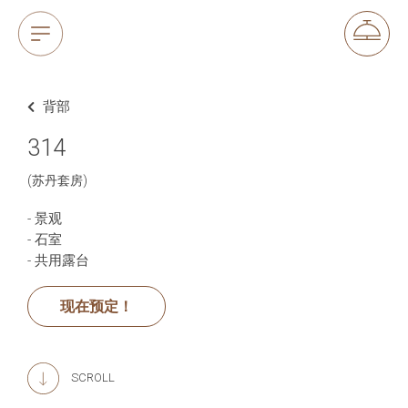
背部
314
(苏丹套房)
- 景观
- 石室
- 共用露台
现在预定！
SCROLL