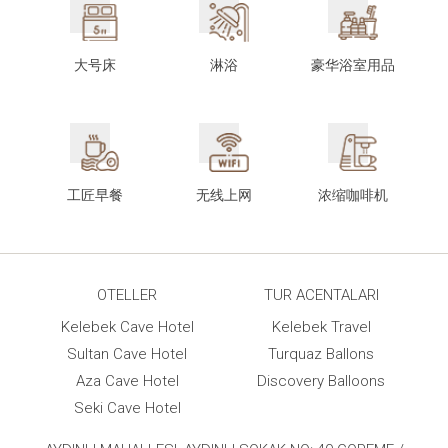
大号床
淋浴
豪华浴室用品
工匠早餐
无线上网
浓缩咖啡机
OTELLER
TUR ACENTALARI
Kelebek Cave Hotel
Kelebek Travel
Sultan Cave Hotel
Turquaz Ballons
Aza Cave Hotel
Discovery Balloons
Seki Cave Hotel