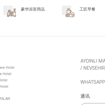
豪华浴室用品
工匠早餐
AYDINLI MA
/ NEVSEHI
ave Hotel
e Hotel
Hotel
WHATSAPP +
Hotel
通讯
TALARI