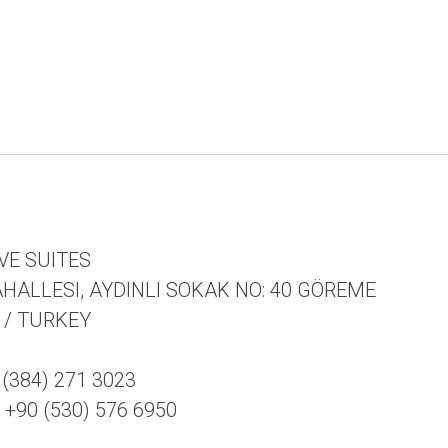
VE SUITES
HALLESI, AYDINLI SOKAK NO: 40 GÖREME
 / TURKEY
(384) 271 3023
90 (530) 576 6950