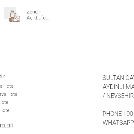
Zengin
Açıkbüfe
Kahvaltı
MIZ
SULTAN CA
AYDINLI MA
e Hotel
ave Hotel
/ NEVŞEHIR
Hotel
Hotel
PHONE +90 
WHATSAPP +
TELERI