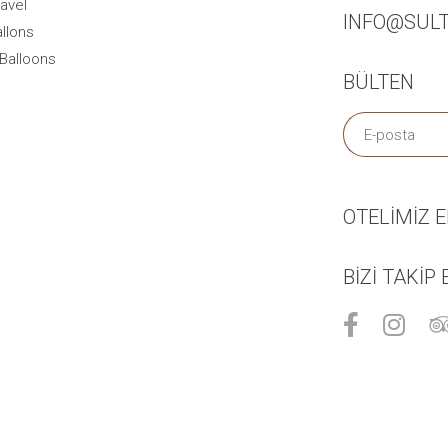
avel
INFO@SUL
llons
Balloons
BÜLTEN
OTELİMİZ 
BIZI TAKIP 