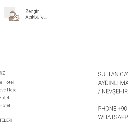
Zengin
Açıkbüfe
Kahvaltı
MIZ
SULTAN CA
AYDINLI MA
e Hotel
ave Hotel
/ NEVŞEHIR
Hotel
Hotel
PHONE +90 
WHATSAPP +
TELERI