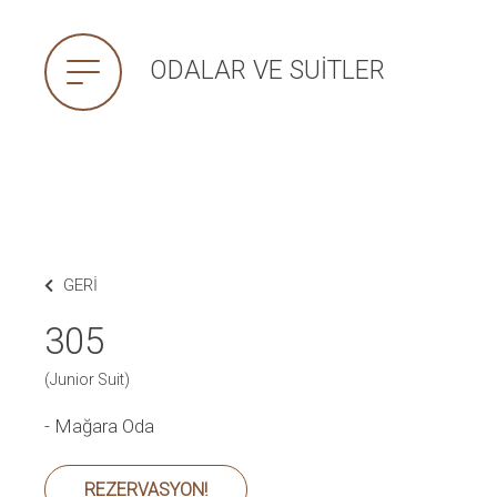
ODALAR VE SUITLER
GERI
305
(Junior Suit)
- Mağara Oda
REZERVASYON!