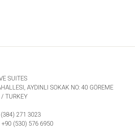
VE SUITES
HALLESI, AYDINLI SOKAK NO: 40 GÖREME
 / TURKEY
(384) 271 3023
90 (530) 576 6950