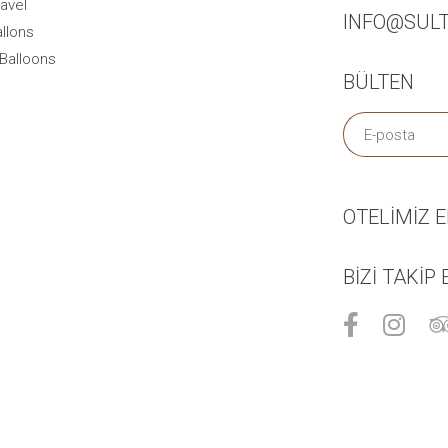
avel
INFO@SUL
llons
Balloons
BÜLTEN
OTELİMİZ 
BIZI TAKIP 