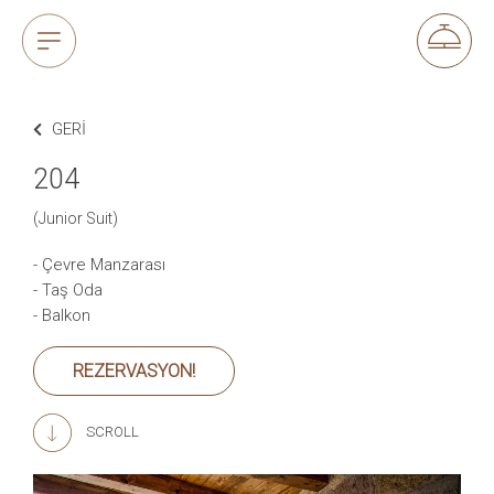
GERI
204
(Junior Suit)
- Çevre Manzarası
- Taş Oda
- Balkon
REZERVASYON!
SCROLL