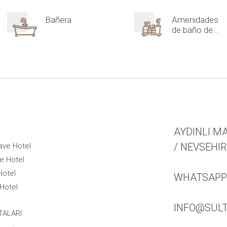
Bañera
Amenidades
de baño de
lujo
AYDINLI MA
/ NEVSEHIR
ave Hotel
e Hotel
Hotel
WHATSAPP +
Hotel
INFO@SUL
TALARI