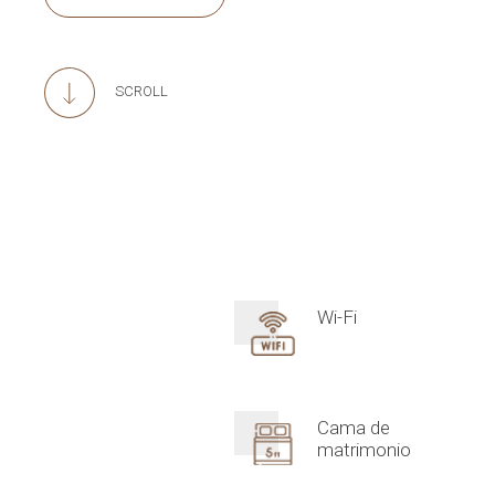
SCROLL
Wi-Fi
Cama de
matrimonio