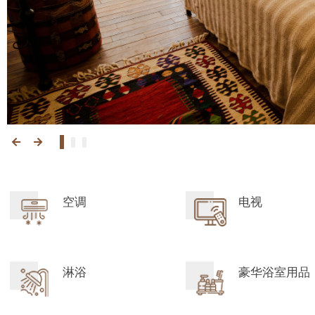
空调
电视
淋浴
豪华浴室用品