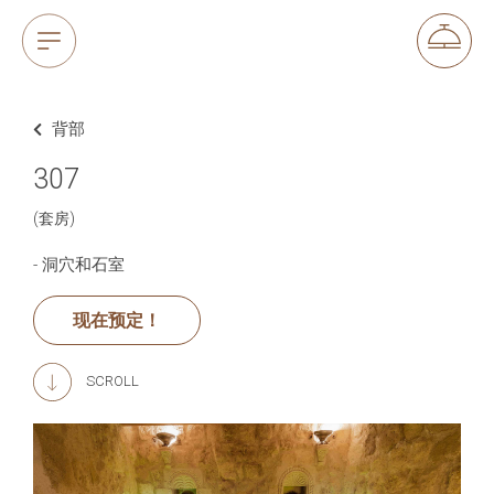
背部
307
(套房)
- 洞穴和石室
现在预定！
SCROLL