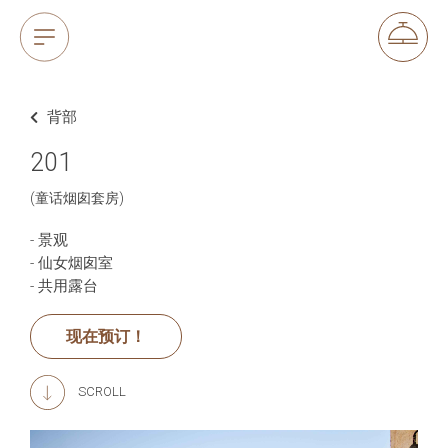
背部
201
(童话烟囱套房)
- 景观
- 仙女烟囱室
- 共用露台
现在预订！
SCROLL